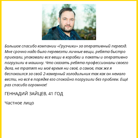
Было необходимо разгрузить фуру с паллетами. Ребята приехали
вовремя, отработали смену и закончили даже раньше. Что важно
для меня что грузчики были трезвые и быстро выполняли
поставленную задачу. Так же немаловажно что цена смены была
обговорена заранее и не было лишних проплат. Понравилось
приятное отношение к клиенту, да и к выполнению задач, мои
впечатления только положительные, буду советовать Вас
партнёрам.
ДМИТРИЙ ФИЛАТОВ, 40 ЛЕТ
Частное лицо