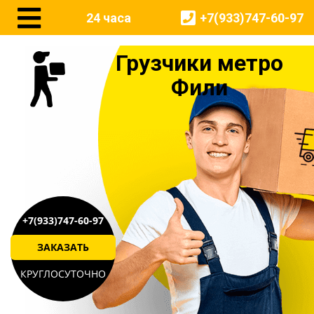
24 часа
24 часа
+7(933)747-60-97
+7(933)747-60-97
Грузчики метро
Фили
+7(933)747-60-97
ЗАКАЗАТЬ
КРУГЛОСУТОЧНО