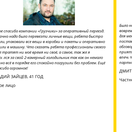
Было необходимо разгрузить фуру с паллетами. Ребята приехали
вовремя, отработали смену и закончили даже раньше. Что важно
для меня что грузчики были трезвые и быстро выполняли
поставленную задачу. Так же немаловажно что цена смены была
обговорена заранее и не было лишних проплат. Понравилось
приятное отношение к клиенту, да и к выполнению задач, мои
впечатления только положительные, буду советовать Вас
партнёрам.
ДМИТРИЙ ФИЛАТОВ, 40 ЛЕТ
Частное лицо