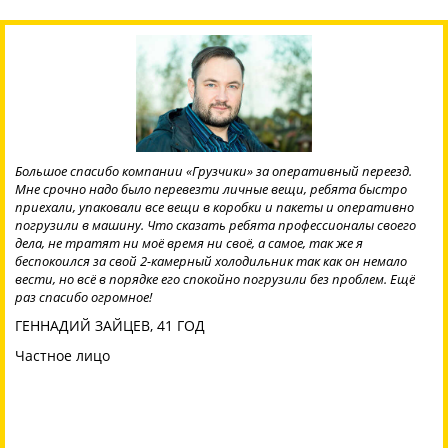
Было необходимо разгрузить фуру с паллетами. Ребята приехали
вовремя, отработали смену и закончили даже раньше. Что важно
для меня что грузчики были трезвые и быстро выполняли
поставленную задачу. Так же немаловажно что цена смены была
обговорена заранее и не было лишних проплат. Понравилось
приятное отношение к клиенту, да и к выполнению задач, мои
впечатления только положительные, буду советовать Вас
партнёрам.
ДМИТРИЙ ФИЛАТОВ, 40 ЛЕТ
Частное лицо