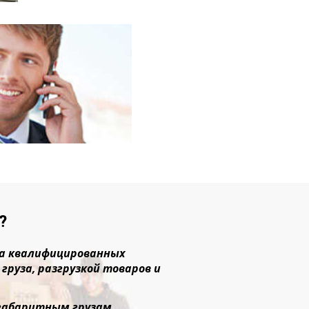
?
ада квалифицированных
руза, разгрузкой товаров и
негабаритным грузам