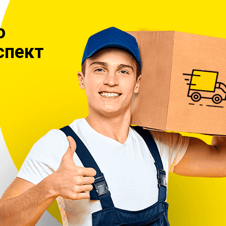
о
спект