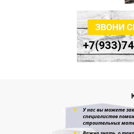
ЗВОНИ 
+7(933)7
У нас вы можете зак
специалистов помож
строительных мате
Важно знать, о тако